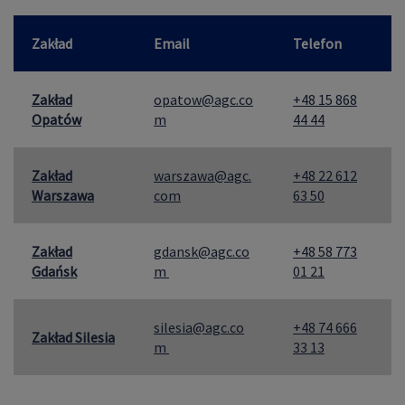
Zakład
Email
Telefon
Zakład
opatow@agc.co
+48 15 868
Opatów
m
44 44
Zakład
warszawa@agc.
+48 22 612
Warszawa
com
63 50
Zakład
gdansk@agc.co
+48 58 773
Gdańsk
m
01 21
silesia@agc.co
+48 74 666
Zakład Silesia
m
33 13