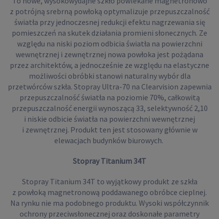
To nowe, wysokowydajne szkło powlekane magnetronowo
z potrójną srebrną powłoką optymalizuje przepuszczalność
światła przy jednoczesnej redukcji efektu nagrzewania się
pomieszczeń na skutek działania promieni słonecznych. Ze
względu na niski poziom odbicia światła na powierzchni
wewnętrznej i zewnętrznej nowa powłoka jest pożądana
przez architektów, a jednocześnie ze względu na elastyczne
możliwości obróbki stanowi naturalny wybór dla
przetwórców szkła. Stopray Ultra-70 na Clearvision zapewnia
przepuszczalność światła na poziomie 70%, całkowitą
przepuszczalność energii wynoszącą 33, selektywność 2,10
i niskie odbicie światła na powierzchni wewnętrznej
i zewnętrznej. Produkt ten jest stosowany głównie w
elewacjach budynków biurowych.
Stopray Titanium 34T
Stopray Titanium 34T to wyjątkowy produkt ze szkła
z powłoką magnetronową poddawanego obróbce cieplnej.
Na rynku nie ma podobnego produktu. Wysoki współczynnik
ochrony przeciwsłonecznej oraz doskonałe parametry