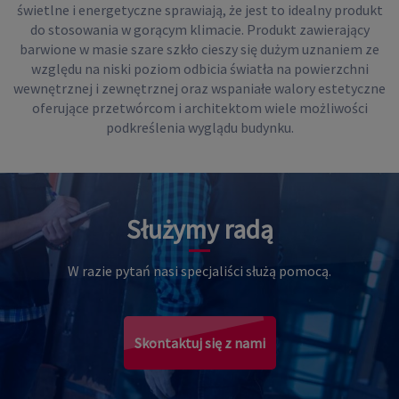
świetlne i energetyczne sprawiają, że jest to idealny produkt
do stosowania w gorącym klimacie. Produkt zawierający
barwione w masie szare szkło cieszy się dużym uznaniem ze
względu na niski poziom odbicia światła na powierzchni
wewnętrznej i zewnętrznej oraz wspaniałe walory estetyczne
oferujące przetwórcom i architektom wiele możliwości
podkreślenia wyglądu budynku.
Służymy radą
W razie pytań nasi specjaliści służą pomocą.
Skontaktuj się z nami