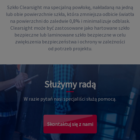
Szkło Clearsight ma specjalną powłokę, nakładaną na jedną
lub obie powierzchnie szkła, która zmniejsza odbicie światła
na powierzchni do zaledwie 0,8% i minimalizuje odblask.
Clearsight może być zastosowane jako hartowane szkło
bezpieczne lub laminowane szkło bezpieczne w celu
zwiększenia bezpieczeństwa i ochrony w zależności
od potrzeb projektu.
Służymy radą
W razie pytań nasi specjaliści służą pomocą.
Skontaktuj się z nami